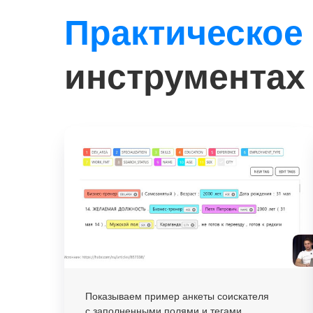
Практическое
инструментах
Показываем пример анкеты соискателя
с заполненными полями и тегами,