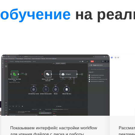
 обучение
на реа
Показываем интерфейс настройки workflow
Рассма
для чтения файлов с диска и работы
рекламн