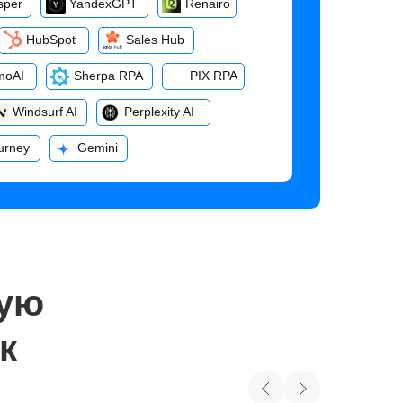
sper
YandexGPT
Renairo
HubSpot
Sales Hub
moAI
Sherpa RPA
PIX RPA
Windsurf AI
Perplexity AI
urney
Gemini
ную
к