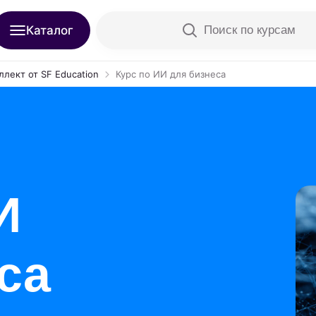
Каталог
Поиск по курсам
лект от SF Education
Курс по ИИ для бизнеса
И
са