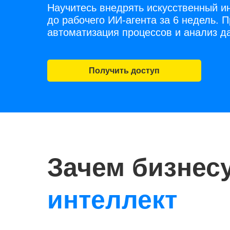
Научитесь внедрять искусственный ин
до рабочего ИИ-агента за 6 недель. 
автоматизация процессов и анализ д
Получить доступ
Зачем бизнес
интеллект