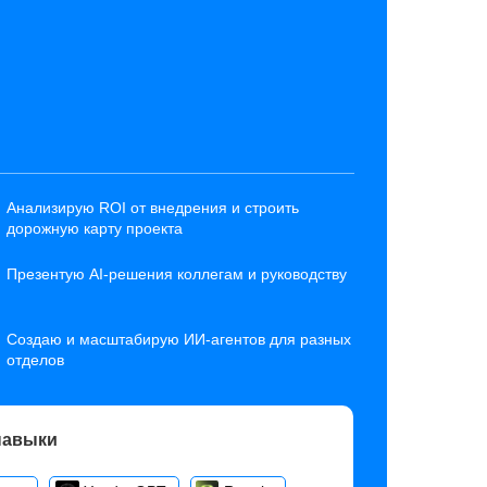
Анализирую ROI от внедрения и строить
дорожную карту проекта
Презентую AI-решения коллегам и руководству
Создаю и масштабирую ИИ-агентов для разных
отделов
навыки