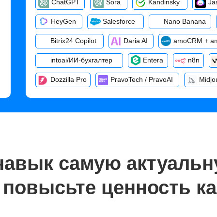
ChatGPT
Sora
Kandinsky
Ja
HeyGen
Salesforce
Nano Banana
Bitrix24 Copilot
Daria AI
amoCRM + a
intoai/ИИ-бухгалтер
Entera
n8n
Dozzilla Pro
PravoTech / PravoAI
Midjo
 навык самую актуаль
повысьте ценность ка