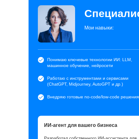
Специалис
Мои навыки:
Понимаю ключевые технологии ИИ: LLM,
машинное обучение, нейросети
Работаю с инструментами и сервисами
(ChatGPT, Midjourney, AutoGPT и др.)
Внедряю готовые no-code/low-code решения
ИИ-агент для вашего бизнеса
Разработал собственного ИИ-ассистента для