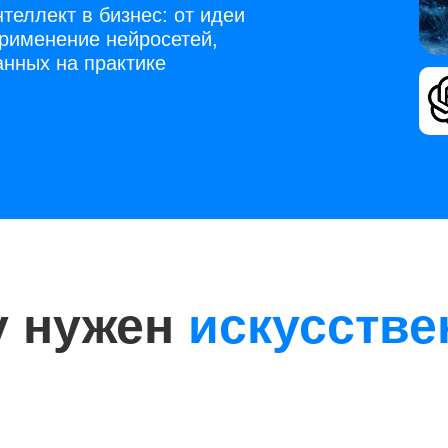
теллект в бизнес: от идеи
Применение нейросетей,
анных на практике
у нужен
искусств