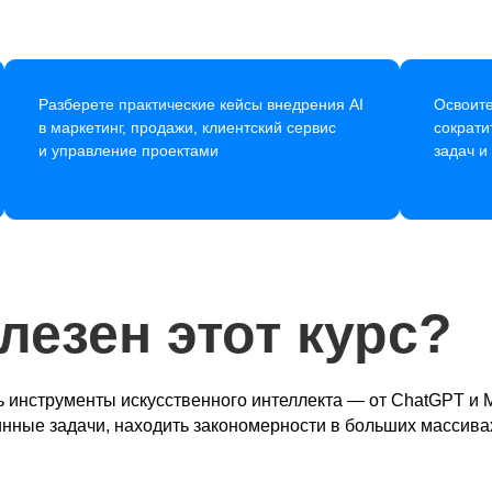
Разберете практические кейсы внедрения AI
Освоите
в маркетинг, продажи, клиентский сервис
сократи
и управление проектами
задач и
лезен этот курс?
 инструменты искусственного интеллекта — от ChatGPT и M
инные задачи, находить закономерности в больших массив