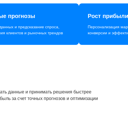
ые прогнозы
Рост прибыл
данных и предсказание спроса,
Персонализация мар
ия клиентов и рыночных трендов
конверсии и эффект
овать данные и принимать решения быстрее
быль за счет точных прогнозов и оптимизации