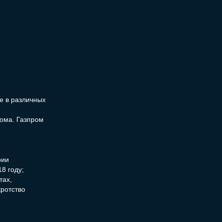
е в различных
рома. Газпром
рии
8 году;
тах,
ротство