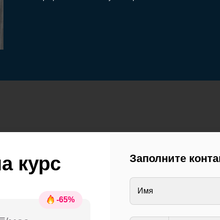
Заполните конт
а курс
Имя
-
65
%