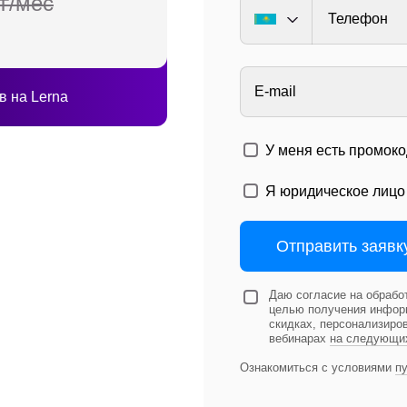
 ₸/мес
Телефон
E-mail
в на Lerna
У меня есть промоко
Я юридическое лицо
Отправить заявк
Даю согласие на обрабо
целью получения информ
скидках, персонализиро
вебинарах
на следующи
Ознакомиться с условиями
п