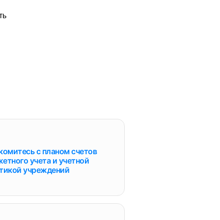
ть
комитесь с планом счетов
етного учета и учетной
тикой учреждений