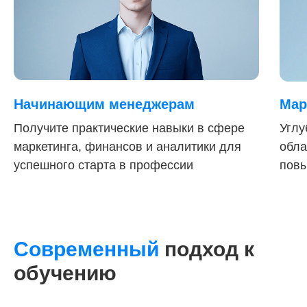
Начинающим менеджерам
Мар
Получите практические навыки в сфере
Углу
маркетинга, финансов и аналитики для
обла
успешного старта в профессии
повы
3 модуля за 1 месяц
6 практических заданий
Современный
подход к
обучению