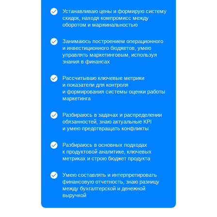
Устанавливаю цены и формирую систему
скидок, находя компромисс между
оборотом и маржинальностью
Занимаюсь построением операционного
и инвестиционного бюджетов, умею
управлять маркетинговым, используя
знания в финансах
Рассчитываю ключевые метрики
и показатели для контроля
и формирования системы оценки работы
маркетинга
Разбираюсь в задачах и распределении
обязанностей, знаю актуальные KPI
и умею предотвращать конфликты
Разбираюсь в основных подходах
к продуктовой аналитике, ключевых
метриках и строю бюджет продукта
Умею составлять и интерпретировать
финансовую отчетность, знаю разницу
между бухгалтерской и денежной
выручкой