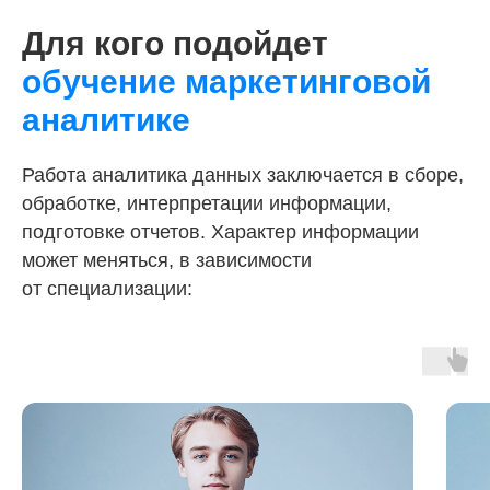
Обучение через практику
Для кого подойдет
Программа построена вокруг реальных
кейсов и практических заданий. Уже
обучение маркетинговой
на этапе обучения вы научитесь
разбирать экономию от маркетинга
аналитике
и продукта, расчитывать маркетинговый
бюджет
Работа аналитика данных заключается в сборе,
обработке, интерпретации информации,
подготовке отчетов. Характер информации
может меняться, в зависимости
от специализации: