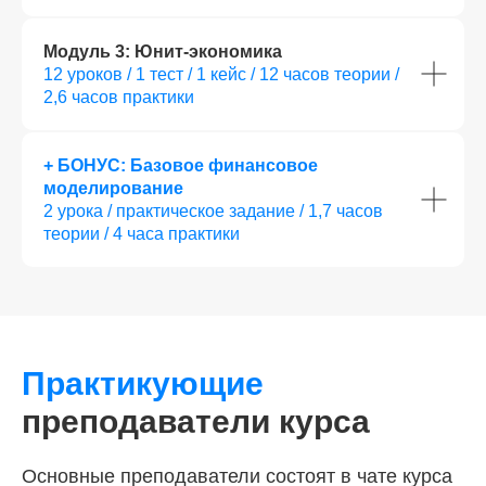
Модуль 3: Юнит-экономика
12 уроков / 1 тест / 1 кейс / 12 часов теории /
2,6 часов практики
+ БОНУС: Базовое финансовое
моделирование
Как мы помогаем
2 урока / практическое задание / 1,7 часов
с трудоустройством
теории / 4 часа практики
Практикующие
преподаватели курса
Карьерный центр SF Education — это
построение вашего индивидуального
Основные преподаватели состоят в чате курса