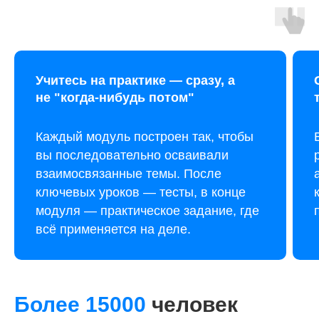
Учитесь на практике — сразу, а
не "когда-нибудь потом"
Каждый модуль построен так, чтобы
вы последовательно осваивали
взаимосвязанные темы. После
ключевых уроков — тесты, в конце
модуля — практическое задание, где
всё применяется на деле.
Более 15000
человек