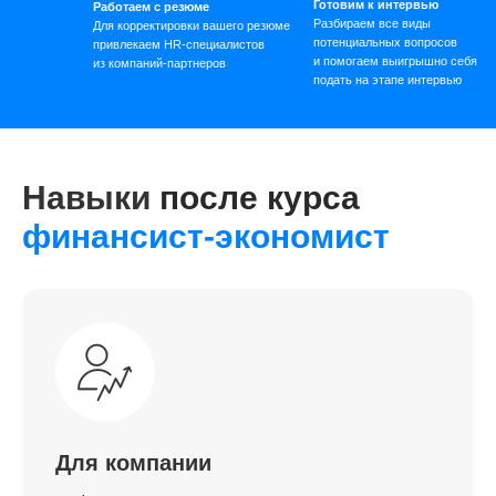
Готовим к интервью
Работаем с резюме
Разбираем все виды
Для корректировки вашего резюме
потенциальных вопросов
привлекаем HR-специалистов
и помогаем выигрышно себя
из компаний-партнеров
подать на этапе интервью
Навыки
после курса
финансист-экономист
Для компании