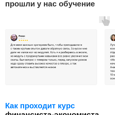
прошли у нас обучение
Окурсах.ру
Kursfinder
Как проходит курс
финансиста-экономиста