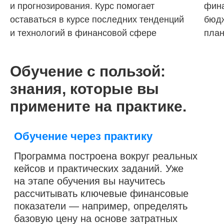
и прогнозирования. Курс помогает
фина
оставаться в курсе последних тенденций
бюдж
и технологий в финансовой сфере
пла
6 модулей за 3 месяца
25 практических заданий
Обучение с пользой:
знания, которые вы
примените на практике.