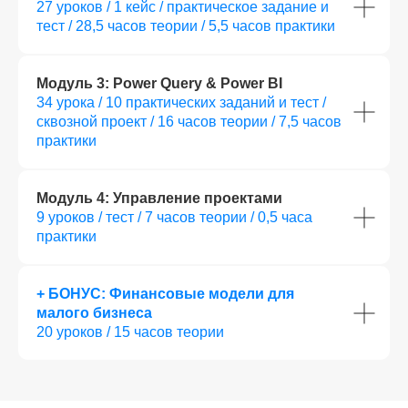
27 уроков / 1 кейс / практическое задание и
тест / 28,5 часов теории / 5,5 часов практики
Карьерный центр SF Education помогает вам
выстроить индивидуальную стратегию
Модуль 3: Power Query & Power BI
развития — с учётом вашего опыта, целей или
34 урока / 10 практических заданий и тест /
сильных сторон. Вместе мы сформируем
сквозной проект / 16 часов теории / 7,5 часов
карьерный трек, подготовим
практики
профессиональное резюме для компании,
поможем уверенно пройти этап
собеседований, включая выполнение
тестовых заданий.
Модуль 4: Управление проектами
9 уроков / тест / 7 часов теории / 0,5 часа
практики
1
2
3
Тренировка прохождения
Подготовка резюме
Пров
+ БОНУС: Финансовые модели для
собеседований
Помогаем составить сильное
Эксп
малого бизнеса
Проводим имитации интервью
резюме, оформить профиль
прак
в компании, помогаем
в карьерных сетях или
част
20 уроков / 15 часов теории
подготовиться к заданиям,
платформах, чтобы вы выгодно
чтобы вы чувствовали себя
выделялись среди кандидатов.
уверенно при встрече
с работодателем.