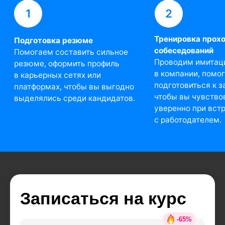
Записаться на курс
-
65
%